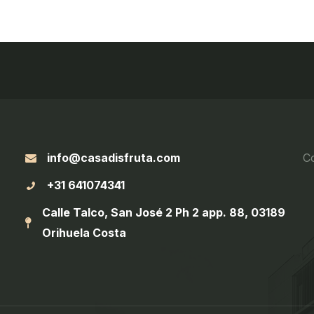
info@casadisfruta.com
C
+31 641074341
Calle Talco, San José 2 Ph 2 app. 88, 03189
Orihuela Costa